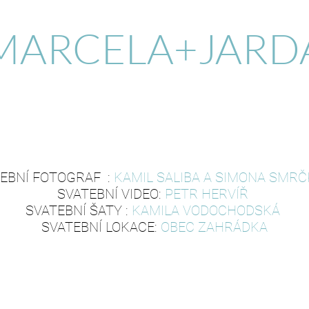
MARCELA+JARD
EBNÍ FOTOGRAF :
KAMIL SALIBA A SIMONA SMR
SVATEBNÍ VIDEO:
PETR HERVÍŘ
SVATEBNÍ ŠATY :
KAMILA VODOCHODSKÁ
SVATEBNÍ LOKACE:
OBEC ZAHRÁDKA