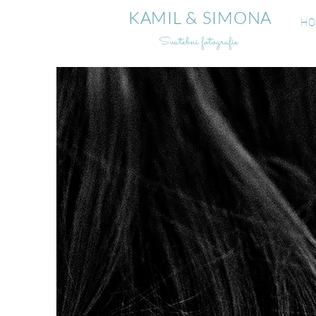
KAMIL & SIMONA
HO
Svatební fotografie