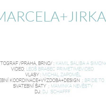
MARCELA+JIRK
OTOGRAF /PRAHA, BRNO/ :
KAMIL SALIBA A SIMO
VIDEO:
LEOŠ BRABEC PRIMETIMEVIDEO
VLASY :
MICHAL ZAPOMĚL
EBNÍ KOORDINACE+VÝZDOBA+DESIGN :
BRIDE TO
SVATEBNÍ ŠATY :
MAMINKA NEVĚSTY
DJ:
DJ SCHAFFF